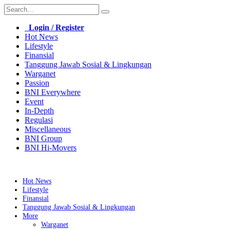
Login / Register
Hot News
Lifestyle
Finansial
Tanggung Jawab Sosial & Lingkungan
Warganet
Passion
BNI Everywhere
Event
In-Depth
Regulasi
Miscellaneous
BNI Group
BNI Hi-Movers
Hot News
Lifestyle
Finansial