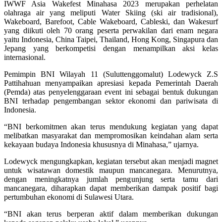
IWWF Asia Wakefest Minahasa 2023 merupakan perhelatan
olahraga air yang meliputi Water Skiing (ski air tradisional),
Wakeboard, Barefoot, Cable Wakeboard, Cableski, dan Wakesurf
yang diikuti oleh 70 orang peserta perwakilan dari enam negara
yaitu Indonesia, China Taipei, Thailand, Hong Kong, Singapura dan
Jepang yang berkompetisi dengan menampilkan aksi kelas
internasional.
Pemimpin BNI Wilayah 11 (Suluttenggomalut) Lodewyck Z.S
Pattihahuan menyampaikan apresiasi kepada Pemerintah Daerah
(Pemda) atas penyelenggaraan event ini sebagai bentuk dukungan
BNI terhadap pengembangan sektor ekonomi dan pariwisata di
Indonesia.
“BNI berkomitmen akan terus mendukung kegiatan yang dapat
melibatkan masyarakat dan mempromosikan keindahan alam serta
kekayaan budaya Indonesia khususnya di Minahasa,” ujarnya.
Lodewyck mengungkapkan, kegiatan tersebut akan menjadi magnet
untuk wisatawan domestik maupun mancanegara. Menurutnya,
dengan meningkatnya jumlah pengunjung serta tamu dari
mancanegara, diharapkan dapat memberikan dampak positif bagi
pertumbuhan ekonomi di Sulawesi Utara.
“BNI akan terus berperan aktif dalam memberikan dukungan