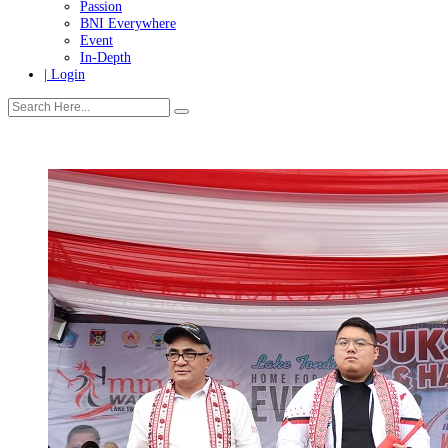
Tanggung Jawab Sosial & Lingkungan
More
Warganet
Passion
BNI Everywhere
Event
In-Depth
| Login