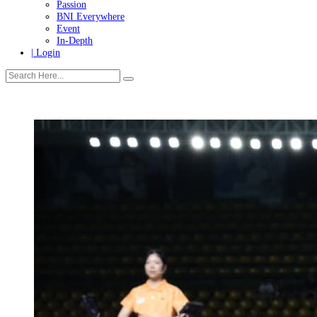
Tanggung Jawab Sosial & Lingkungan
More
Warganet
Passion
BNI Everywhere
Event
In-Depth
| Login