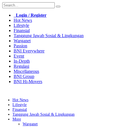
Login / Register
Hot News
Lifestyle
Finansial
Tanggung Jawab Sosial & Lingkungan
Warganet
Passion
BNI Everywhere
Event
In-Depth
Regulasi
Miscellaneous
BNI Group
BNI Hi-Movers
Hot News
Lifestyle
Finansial