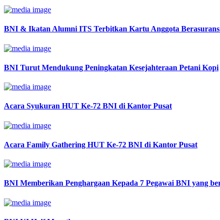
BNI & Ikatan Alumni ITS Terbitkan Kartu Anggota Berasurans
BNI Turut Mendukung Peningkatan Kesejahteraan Petani Kopi
Acara Syukuran HUT Ke-72 BNI di Kantor Pusat
Acara Family Gathering HUT Ke-72 BNI di Kantor Pusat
BNI Memberikan Penghargaan Kepada 7 Pegawai BNI yang ber