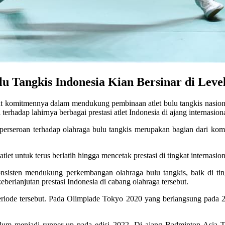
lu Tangkis Indonesia Kian Bersinar di Leve
 komitmennya dalam mendukung pembinaan atlet bulu tangkis nasional 
 terhadap lahirnya berbagai prestasi atlet Indonesia di ajang internasio
erseroan terhadap olahraga bulu tangkis merupakan bagian dari kom
t untuk terus berlatih hingga mencetak prestasi di tingkat internasiona
onsisten mendukung perkembangan olahraga bulu tangkis, baik di ti
erlanjutan prestasi Indonesia di cabang olahraga tersebut.
m periode tersebut. Pada Olimpiade Tokyo 2020 yang berlangsung pad
lum menjadi runner-up pada edisi 2022. Di ajang Badminton Asia Te