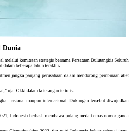
l Dunia
melalui kemitraan strategis bersama Persatuan Bulutangkis Seluruh
nal dalam beberapa tahun terakhir.
itmen jangka panjang perusahaan dalam mendorong pembinaan atlet
l,” ujar Okki dalam keterangan tertulis.
ngkat nasional maupun internasional. Dukungan tersebut diwujudkan
a 2021, Indonesia berhasil membawa pulang medali emas nomor ganda
am Championships 2022, tim putri Indonesia keluar sebagai juara,