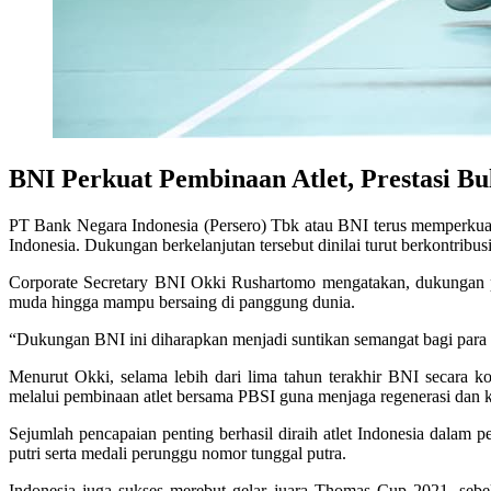
BNI Perkuat Pembinaan Atlet, Prestasi Bu
PT Bank Negara Indonesia (Persero) Tbk atau BNI terus memperkuat
Indonesia. Dukungan berkelanjutan tersebut dinilai turut berkontribusi
Corporate Secretary BNI Okki Rushartomo mengatakan, dukungan p
muda hingga mampu bersaing di panggung dunia.
“Dukungan BNI ini diharapkan menjadi suntikan semangat bagi para atle
Menurut Okki, selama lebih dari lima tahun terakhir BNI secara k
melalui pembinaan atlet bersama PBSI guna menjaga regenerasi dan keb
Sejumlah pencapaian penting berhasil diraih atlet Indonesia dala
putri serta medali perunggu nomor tunggal putra.
Indonesia juga sukses merebut gelar juara Thomas Cup 2021, sebe