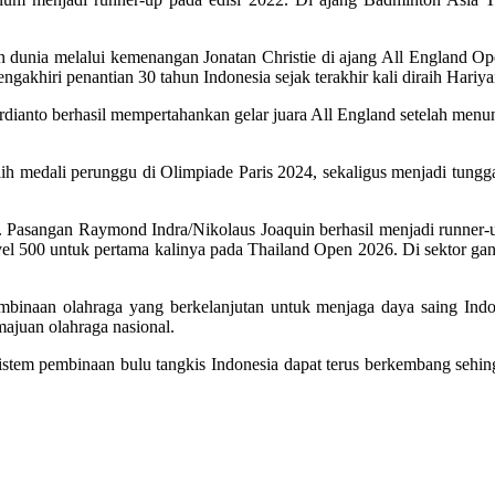
ian dunia melalui kemenangan Jonatan Christie di ajang All England 
ngakhiri penantian 30 tahun Indonesia sejak terakhir kali diraih Hariy
dianto berhasil mempertahankan gelar juara All England setelah men
aih medali perunggu di Olimpiade Paris 2024, sekaligus menjadi tungg
. Pasangan Raymond Indra/Nikolaus Joaquin berhasil menjadi runner-u
vel 500 untuk pertama kalinya pada Thailand Open 2026. Di sektor gan
mbinaan olahraga yang berkelanjutan untuk menjaga daya saing Indo
majuan olahraga nasional.
istem pembinaan bulu tangkis Indonesia dapat terus berkembang sehi