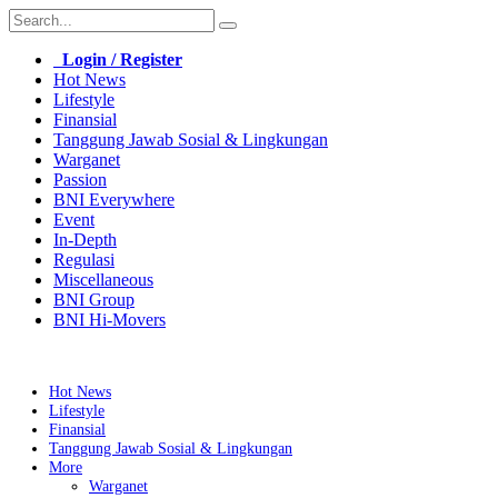
Login / Register
Hot News
Lifestyle
Finansial
Tanggung Jawab Sosial & Lingkungan
Warganet
Passion
BNI Everywhere
Event
In-Depth
Regulasi
Miscellaneous
BNI Group
BNI Hi-Movers
Hot News
Lifestyle
Finansial