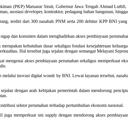
ukiman (PKP) Maruarar Sirait, Gubernur Jawa Tengah Ahmad Luthfi,
, asosiasi developer, kontraktor, pedagang bahan bangunan, hing
 orang, terdiri dari 300 nasabah PNM serta 200 debitur KPP BNI ya
i sigap dan konsisten dalam menghadirkan akses pembiayaan perumaha
upakan kebutuhan dasar sekaligus fondasi kesejahteraan keluarga
rkualitas. Hal tersebut juga sejalan dengan semangat Melayani Sepenu
akat mengenai akses pembiayaan perumahan sekaligus memperkuat ekosi
lis.
melalui inovasi digital wondr by BNI. Lewat layanan tersebut, nasa
alan dengan arah kebijakan pemerintah dalam mendorong penciptaan la
tan.
ntribusi sektor perumahan terhadap pertumbuhan ekonomi nasional.
I juga memperkuat sisi supply dengan mendorong akses pembiayaan b