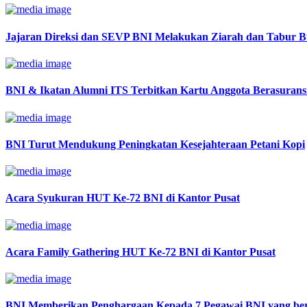
Jajaran Direksi dan SEVP BNI Melakukan Ziarah dan Tabur 
BNI & Ikatan Alumni ITS Terbitkan Kartu Anggota Berasurans
BNI Turut Mendukung Peningkatan Kesejahteraan Petani Kopi
Acara Syukuran HUT Ke-72 BNI di Kantor Pusat
Acara Family Gathering HUT Ke-72 BNI di Kantor Pusat
BNI Memberikan Penghargaan Kepada 7 Pegawai BNI yang ber