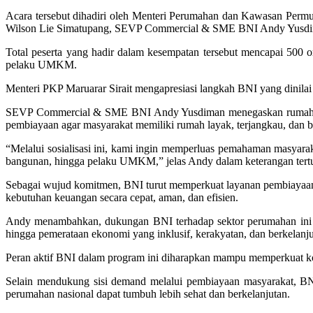
Acara tersebut dihadiri oleh Menteri Perumahan dan Kawasan Perm
Wilson Lie Simatupang, SEVP Commercial & SME BNI Andy Yusdiman
Total peserta yang hadir dalam kesempatan tersebut mencapai 500
pelaku UMKM.
Menteri PKP Maruarar Sirait mengapresiasi langkah BNI yang dinila
SEVP Commercial & SME BNI Andy Yusdiman menegaskan rumah mer
pembiayaan agar masyarakat memiliki rumah layak, terjangkau, dan be
“Melalui sosialisasi ini, kami ingin memperluas pemahaman masyar
bangunan, hingga pelaku UMKM,” jelas Andy dalam keterangan tertu
Sebagai wujud komitmen, BNI turut memperkuat layanan pembiayaan 
kebutuhan keuangan secara cepat, aman, dan efisien.
Andy menambahkan, dukungan BNI terhadap sektor perumahan ini sej
hingga pemerataan ekonomi yang inklusif, kerakyatan, dan berkelanju
Peran aktif BNI dalam program ini diharapkan mampu memperkuat ko
Selain mendukung sisi demand melalui pembiayaan masyarakat, BN
perumahan nasional dapat tumbuh lebih sehat dan berkelanjutan.