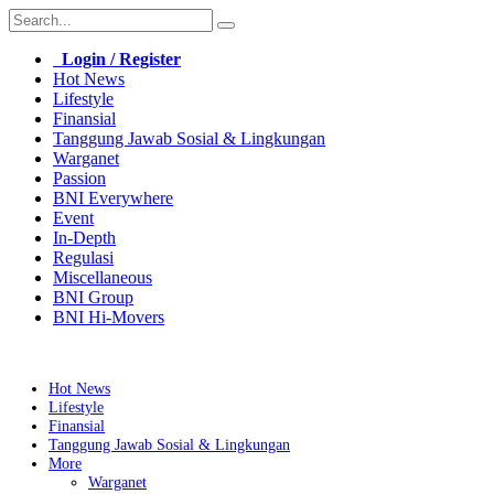
Login / Register
Hot News
Lifestyle
Finansial
Tanggung Jawab Sosial & Lingkungan
Warganet
Passion
BNI Everywhere
Event
In-Depth
Regulasi
Miscellaneous
BNI Group
BNI Hi-Movers
Hot News
Lifestyle
Finansial