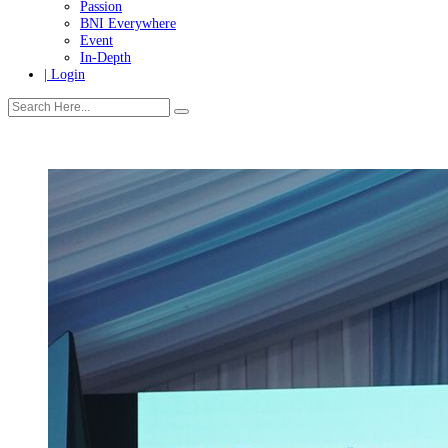
Tanggung Jawab Sosial & Lingkungan
More
Warganet
Passion
BNI Everywhere
Event
In-Depth
| Login