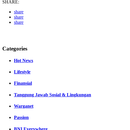
SHARE:
share
share
share
Categories
Hot News
Lifestyle
Finansial
Tanggung Jawab Sosial & Lingkungan
Warganet
Passion
BNI Everywhere