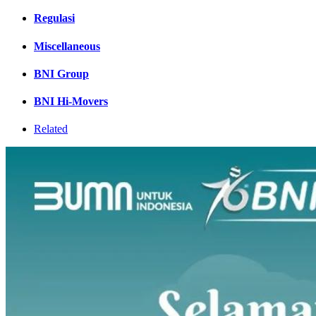
Regulasi
Miscellaneous
BNI Group
BNI Hi-Movers
Related