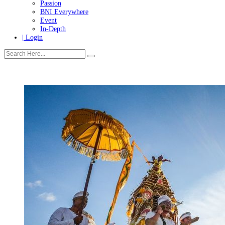
Tanggung Jawab Sosial & Lingkungan
More
Warganet
Passion
BNI Everywhere
Event
In-Depth
| Login