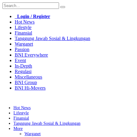
Login / Register
Hot News
Lifestyle
Finansial
Tanggung Jawab Sosial & Lingkungan
Warganet
Passion
BNI Everywhere
Event
In-Depth
Regulasi
Miscellaneous
BNI Group
BNI Hi-Movers
Hot News
Lifestyle
Finansial