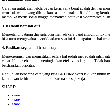
Cara lain untuk mengelola beban kerja yang berat adalah dengan meng
termasuk waktu yang dihabiskan saat terdistraksi. Jika dihitung kem
membuka media sosial hingga mematikan notifikasi e-commerce di s
3. Ketahui batasan diri
Mengetahui batasan diri juga bisa menjadi cara yang ampuh untuk me
bisa turut mengevaluasi workload-mu saat ini dan bagaimana hal te
4. Pastikan segala hal tertata rapi
Mengorganisir dan memastikan segala hal sudah rapi adalah salah sa
cepat. Hal tersebut tentu meningkatkan efektivitas kerjamu. Tidak h
berdasarkan prioritas.
Nah, itulah beberapa cara yang bisa BNI Hi-Movers lakukan untuk men
kamu akan terhindar dari burnout karena stres pekerjaan.
SHARE:
share
share
share