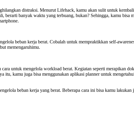
hilangkan distraksi. Menurut Lifehack, kamu akan sulit untuk kembali f
bali, berarti banyak waktu yang terbuang, bukan? Sehingga, kamu bisa 
martphone.
ngelola beban kerja berat. Cobalah untuk mempraktikkan self-awarenes
rsebut memengaruhimu.
tu cara untuk mengelola workload berat. Kegiatan seperti merapikan 
anya itu, kamu juga bisa menggunakan aplikasi planner untuk mengetah
gelola beban kerja yang berat. Beberapa cara ini bisa kamu lakukan ji