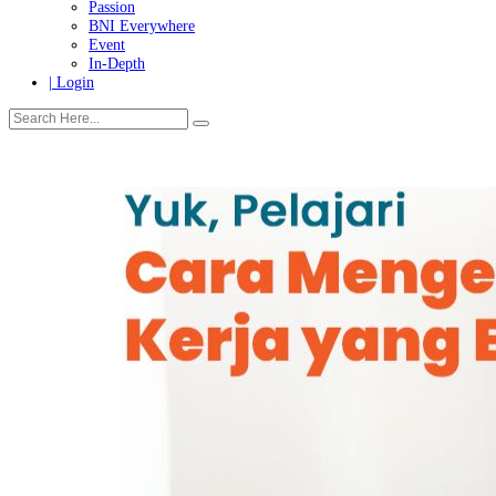
Tanggung Jawab Sosial & Lingkungan
More
Warganet
Passion
BNI Everywhere
Event
In-Depth
| Login