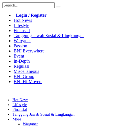
Login / Register
Hot News
Lifestyle
Finansial
Tanggung Jawab Sosial & Lingkungan
Warganet
Passion
BNI Everywhere
Event
In-Depth
Regulasi
Miscellaneous
BNI Group
BNI Hi-Movers
Hot News
Lifestyle
Finansial