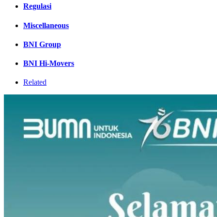
Regulasi
Miscellaneous
BNI Group
BNI Hi-Movers
Related