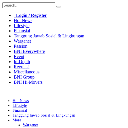
Login / Register
Hot News
Lifestyle
Finansial
Tanggung Jawab Sosial & Lingkungan
Warganet
Passion
BNI Everywhere
Event
In-Depth
Regulasi
Miscellaneous
BNI Group
BNI Hi-Movers
Hot News
Lifestyle
Finansial