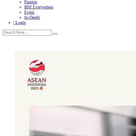
Tanggung Jawab Sosial & Lingkungan
More
Warganet
Passion
BNI Everywhere
Event
In-Depth
| Login