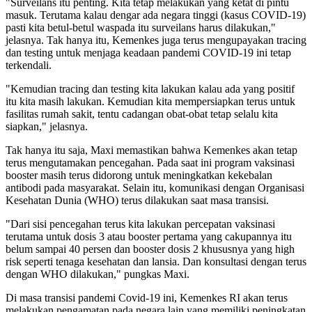
"Surveilans itu penting. Kita tetap melakukan yang ketat di pintu
masuk. Terutama kalau dengar ada negara tinggi (kasus COVID-19)
pasti kita betul-betul waspada itu surveilans harus dilakukan,"
jelasnya. Tak hanya itu, Kemenkes juga terus mengupayakan tracing
dan testing untuk menjaga keadaan pandemi COVID-19 ini tetap
terkendali.
"Kemudian tracing dan testing kita lakukan kalau ada yang positif
itu kita masih lakukan. Kemudian kita mempersiapkan terus untuk
fasilitas rumah sakit, tentu cadangan obat-obat tetap selalu kita
siapkan," jelasnya.
Tak hanya itu saja, Maxi memastikan bahwa Kemenkes akan tetap
terus mengutamakan pencegahan. Pada saat ini program vaksinasi
booster masih terus didorong untuk meningkatkan kekebalan
antibodi pada masyarakat. Selain itu, komunikasi dengan Organisasi
Kesehatan Dunia (WHO) terus dilakukan saat masa transisi.
"Dari sisi pencegahan terus kita lakukan percepatan vaksinasi
terutama untuk dosis 3 atau booster pertama yang cakupannya itu
belum sampai 40 persen dan booster dosis 2 khususnya yang high
risk seperti tenaga kesehatan dan lansia. Dan konsultasi dengan terus
dengan WHO dilakukan," pungkas Maxi.
Di masa transisi pandemi Covid-19 ini, Kemenkes RI akan terus
melakukan pengamatan pada negara lain yang memiliki peningkatan