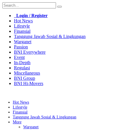
Login / Register
Hot News
Lifestyle
Finansial
Tanggung Jawab Sosial & Lingkungan
Warganet
Passion
BNI Everywhere
Event
In-Depth
Regulasi
Miscellaneous
BNI Group
BNI Hi-Movers
Hot News
Lifestyle
Finansial