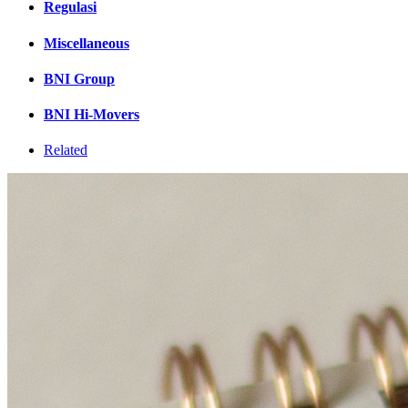
Regulasi
Miscellaneous
BNI Group
BNI Hi-Movers
Related