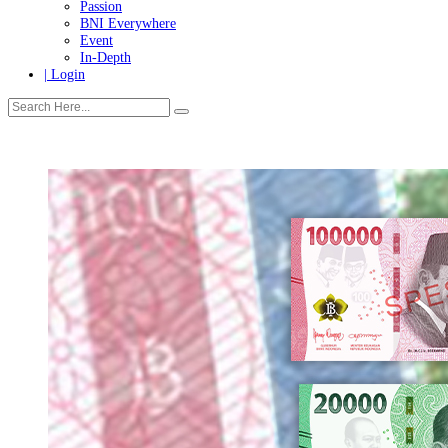
Tanggung Jawab Sosial & Lingkungan
More
Warganet
Passion
BNI Everywhere
Event
In-Depth
| Login