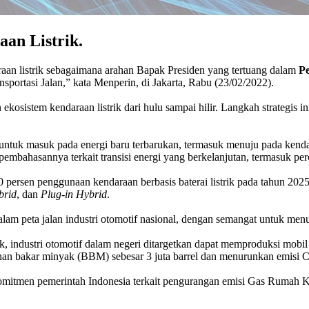
an Listrik.
aan listrik sebagaimana arahan Bapak Presiden yang tertuang dalam
P
nsportasi Jalan,” kata Menperin, di Jakarta, Rabu (23/02/2022).
stem kendaraan listrik dari hulu sampai hilir. Langkah strategis in
ntuk masuk pada energi baru terbarukan, termasuk menuju pada kendaraa
embahasannya terkait transisi energi yang berkelanjutan, termasuk pe
 persen penggunaan kendaraan berbasis baterai listrik pada tahun 2025
brid
, dan
Plug-in Hybrid
.
dalam peta jalan industri otomotif nasional, dengan semangat untuk men
, industri otomotif dalam negeri ditargetkan dapat memproduksi mobil li
an bakar minyak (BBM) sebesar 3 juta barrel dan menurunkan emisi C
omitmen pemerintah Indonesia terkait pengurangan emisi Gas Rumah K