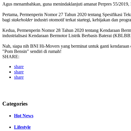
Agus menambahkan, guna menindaklanjuti amanat Perpres 55/2019, K
Pertama, Permenperin Nomor 27 Tahun 2020 tentang Spesifikasi Te
bagi
stakeholder
industri otomotif terkat startegi, kebijakan dan pro
Kedua, Permenperin Nomor 28 Tahun 2020 tentang Kendaraan Bermot
industrialisasi Kendaraan Bermotor Listrik Berbasis Baterai (KBLBB)
Nah, siapa nih BNI Hi-Movers yang berminat untuk ganti kendaraan de
"Pom Bensin" sendiri di rumah!
SHARE:
share
share
share
Categories
Hot News
Lifestyle