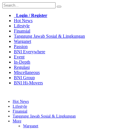
Login / Register
Hot News
Lifestyle
Finansial
Tanggung Jawab Sosial & Lingkungan
Warganet
Passion
BNI Everywhere
Event
In-Depth
Regulasi
Miscellaneous
BNI Group
BNI Hi-Movers
Hot News
Lifestyle
Finansial