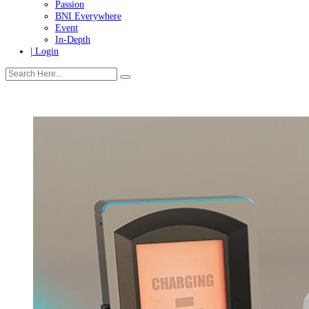
Tanggung Jawab Sosial & Lingkungan
More
Warganet
Passion
BNI Everywhere
Event
In-Depth
| Login