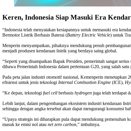
Keren, Indonesia Siap Masuki Era Kendara
“Indonesia telah menyatakan kesiapannya untuk memasuki era kendar
Bermotor Listrik Berbasis Baterai (
Battery Electric Vehicle
) untuk Tra
Menperin menyampaikan, pihaknya mendukung penuh pembangunan ekosi
menjadi produsen kendaraan listrik yang berdaya saing global.
“Seperti yang disampaikan Bapak Presiden, pemerintah sangat serius u
dibawa Pemerintah Indonesia dalam pertemuan G20, yang salah satu p
Pada peta jalan industri otomotif nasional, Kemenperin menetapkan 20
efisiensi untuk jenis teknologi
Internal Combustion Engine
(ICE),
Hy
“Ke depan, teknologi
fuel cell
berbasis
hydrogen
juga telah terdapat 
Lebih lanjut, dalam pengembangan ekosistem industri kendaraan listrik
sehingga dengan angka tersebut akan dapat mengurangi konsumsi bah
“Upaya strategis ini diharapkan pula dapat mendukung pemenuhan k
masuk ke emisi nol atau
net zero carbon
,” imbuhnya.