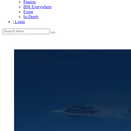
Tanggung Jawab Sosial & Lingkungan
More
Warganet
Passion
BNI Everywhere
Event
In-Depth
| Login