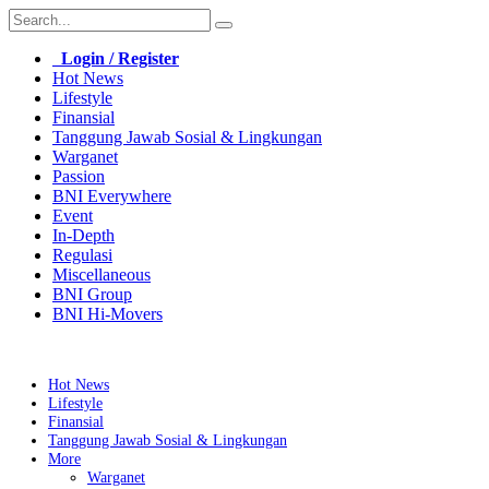
Login / Register
Hot News
Lifestyle
Finansial
Tanggung Jawab Sosial & Lingkungan
Warganet
Passion
BNI Everywhere
Event
In-Depth
Regulasi
Miscellaneous
BNI Group
BNI Hi-Movers
Hot News
Lifestyle
Finansial