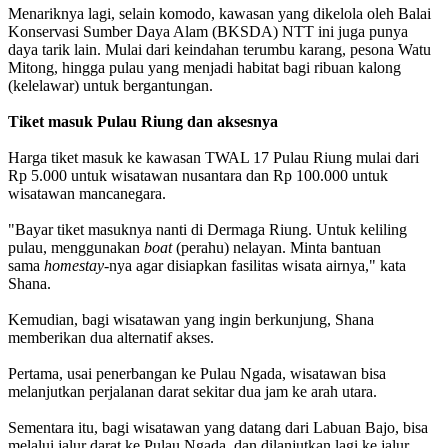
Menariknya lagi, selain komodo, kawasan yang dikelola oleh Balai
Konservasi Sumber Daya Alam (BKSDA) NTT ini juga punya
daya tarik lain. Mulai dari keindahan terumbu karang, pesona Watu
Mitong, hingga pulau yang menjadi habitat bagi ribuan kalong
(kelelawar) untuk bergantungan.
Tiket masuk Pulau Riung dan aksesnya
Harga tiket masuk ke kawasan TWAL 17 Pulau Riung mulai dari
Rp 5.000 untuk wisatawan nusantara dan Rp 100.000 untuk
wisatawan mancanegara.
"Bayar tiket masuknya nanti di Dermaga Riung. Untuk keliling
pulau, menggunakan
boat
(perahu) nelayan. Minta bantuan
sama
homestay
-nya agar disiapkan fasilitas wisata airnya," kata
Shana.
Kemudian, bagi wisatawan yang ingin berkunjung, Shana
memberikan dua alternatif akses.
Pertama, usai penerbangan ke Pulau Ngada, wisatawan bisa
melanjutkan perjalanan darat sekitar dua jam ke arah utara.
Sementara itu, bagi wisatawan yang datang dari Labuan Bajo, bisa
melalui jalur darat ke Pulau Ngada, dan dilanjutkan lagi ke jalur