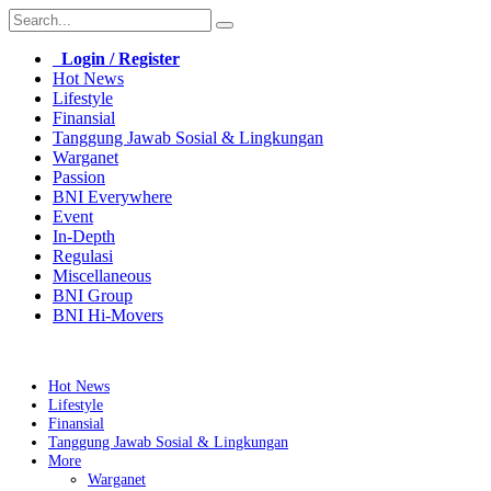
Login / Register
Hot News
Lifestyle
Finansial
Tanggung Jawab Sosial & Lingkungan
Warganet
Passion
BNI Everywhere
Event
In-Depth
Regulasi
Miscellaneous
BNI Group
BNI Hi-Movers
Hot News
Lifestyle
Finansial