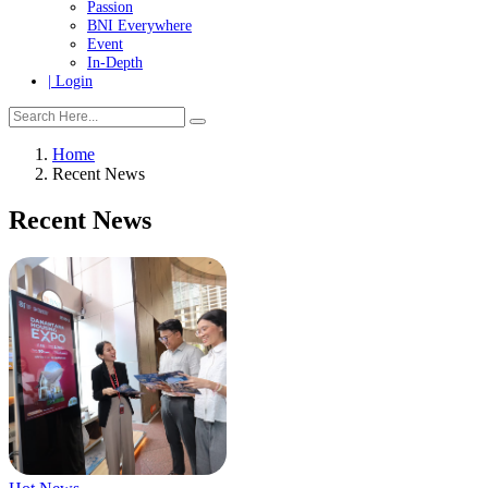
Tanggung Jawab Sosial & Lingkungan
More
Warganet
Passion
BNI Everywhere
Event
In-Depth
| Login
Home
Recent News
Recent News