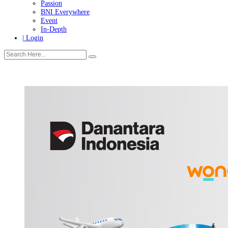
Tanggung Jawab Sosial & Lingkungan
More
Warganet
Passion
BNI Everywhere
Event
In-Depth
| Login