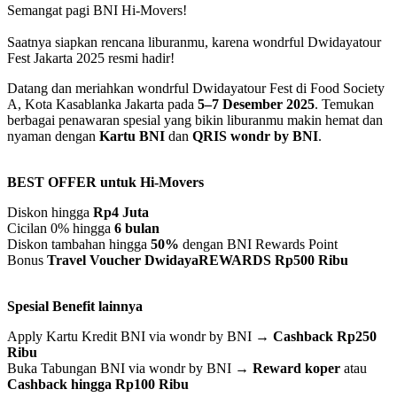
Semangat pagi BNI Hi-Movers!
Saatnya siapkan rencana liburanmu, karena wondrful Dwidayatour
Fest Jakarta 2025 resmi hadir!
Datang dan meriahkan wondrful Dwidayatour Fest di Food Society
A, Kota Kasablanka Jakarta pada
5–7 Desember 2025
. Temukan
berbagai penawaran spesial yang bikin liburanmu makin hemat dan
nyaman dengan
Kartu BNI
dan
QRIS wondr by BNI
.
BEST OFFER untuk Hi-Movers
Diskon hingga
Rp4 Juta
Cicilan 0% hingga
6 bulan
Diskon tambahan hingga
50%
dengan BNI Rewards Point
Bonus
Travel Voucher DwidayaREWARDS Rp500 Ribu
Spesial Benefit lainnya
Apply Kartu Kredit BNI via wondr by BNI →
Cashback Rp250
Ribu
Buka Tabungan BNI via wondr by BNI →
Reward koper
atau
Cashback hingga Rp100 Ribu