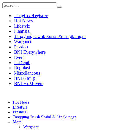
Login / Register
Hot News
Lifestyle
Finansial
Tanggung Jawab Sosial & Lingkungan
Warganet
Passion
BNI Everywhere
Event
In-Depth
Regulasi
Miscellaneous
BNI Group
BNI Hi-Movers
Hot News
Lifestyle
Finansial