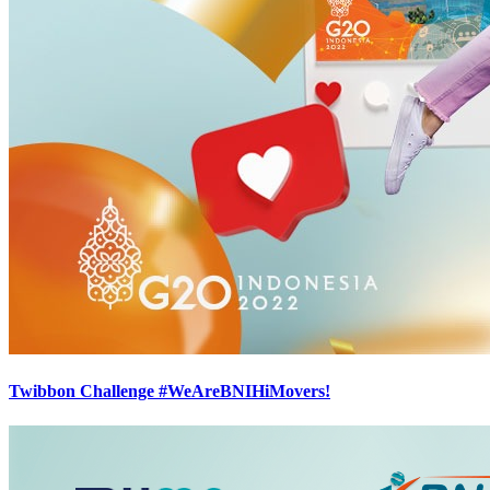
Twibbon Challenge #WeAreBNIHiMovers!